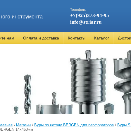
Телефон:
+7(925)373-94-95
ного инструмента
info@striar.ru
ите нам
Оплата и доставка
Контакты
Каталог
Дистр
Главная
\
Магазин
\
Буры по бетону BERGEN для перфораторов
\
Буры S
BERGEN 14x460мм