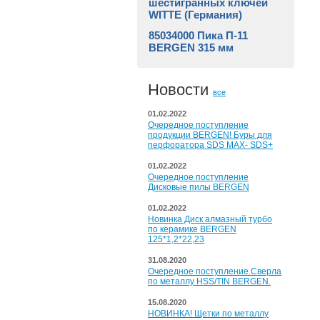
шестигранных ключей
WITTE (Германия)
85034000 Пика П-11
BERGEN 315 мм
Новости
все
01.02.2022
Очередное поступление
продукции BERGEN! Буры для
перфоратора SDS MAX- SDS+
01.02.2022
Очередное поступление
Дисковые пилы BERGEN
01.02.2022
Новинка Диск алмазный турбо
по керамике BERGEN
125*1,2*22,23
31.08.2020
Очередное поступление.Сверла
по металлу HSS/TIN BERGEN.
15.08.2020
НОВИНКА! Щетки по металлу