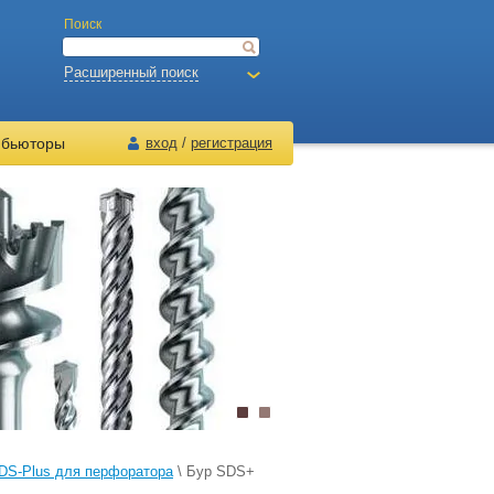
Поиск
Расширенный поиск
ибьюторы
вход
/
регистрация
DS-Plus для перфоратора
\ Бур SDS+