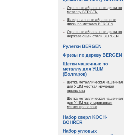
Отрезные абразивные диски по
металлу BERGEN
Шлифовальные абразивные
диски по металлу BERGEN
Отрезные абразивные диски по
нержавеющей стали BERGEN
Рулетки BERGEN
Фрезы по дереву BERGEN
Щетки чашечные по
металлу для УШМ
(Болгарок)
Щетка металлическая чашечная
для УШМ жесткая крученая
проволока
Щетка металлическая чашечная
для УШМ латунированная
мягкая проволока
Набор сверл KOCH-
BOHRER
Набор угловых