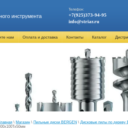
Телефон:
+7(925)373-94-95
ного инструмента
info@striar.ru
ите нам
Оплата и доставка
Контакты
Каталог
Дистр
Главная
\
Магазин
\
Пильные диски BERGEN
\
Дисковые пилы по дерев
300х100Тх50мм