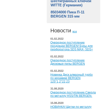
шестигранных ключей
WITTE (Германия)
85034000 Пика П-11
BERGEN 315 мм
Новости
все
01.02.2022
Очередное поступление
продукции BERGEN! Буры для
перфоратора SDS MAX- SDS+
01.02.2022
Очередное поступление
Дисковые пилы BERGEN
01.02.2022
Новинка Диск алмазный турбо
по керамике BERGEN
125*1,2*22,23
31.08.2020
Очередное поступление.Сверла
по металлу HSS/TIN BERGEN.
15.08.2020
НОВИНКА! Щетки по металлу