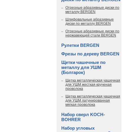
Отрезные абразивные диски по
металлу BERGEN
Шлифовальные абразивные
диски по металлу BERGEN
Отрезные абразивные диски по
нержавеющей стали BERGEN
Рулетки BERGEN
Фрезы по дереву BERGEN
Щетки чашечные по
металлу для УШМ
(Болгарок)
Щетка металлическая чашечная
для УШМ жесткая крученая
проволока
Щетка металлическая чашечная
для УШМ латунированная
мягкая проволока
Набор сверл KOCH-
BOHRER
Набор угловых