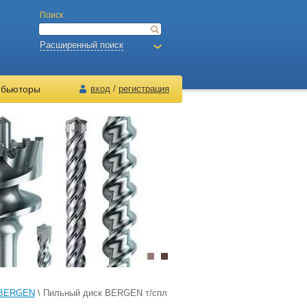
Поиск
Расширенный поиск
ибьюторы
вход
/
регистрация
у BERGEN
\ Пильный диск BERGEN т/спл